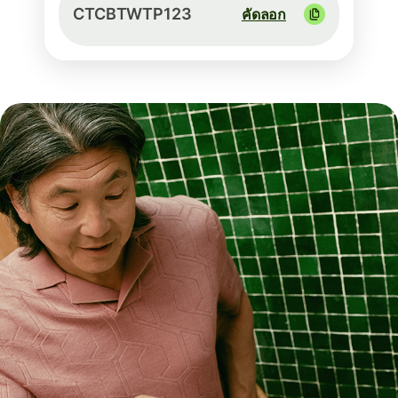
CTCBTWTP123
คัดลอก