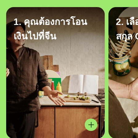
1. คุณต้องการโอน
2. เล
เงินไปที่จีน
สกุล