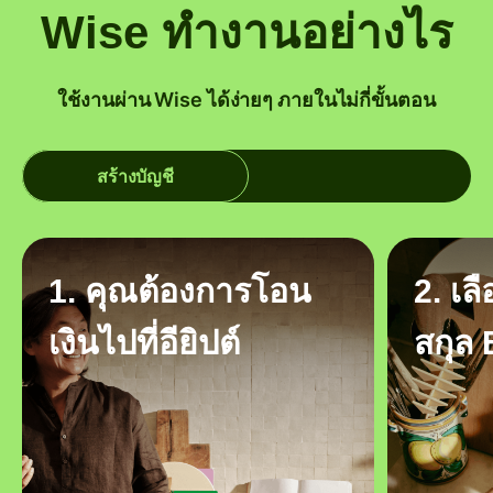
Wise ทำงานอย่างไร
ใช้งานผ่าน Wise ได้ง่ายๆ ภายในไม่กี่ขั้นตอน
สร้างบัญชี
1. คุณต้องการโอน
2. เล
เงินไปที่อียิปต์
สกุล