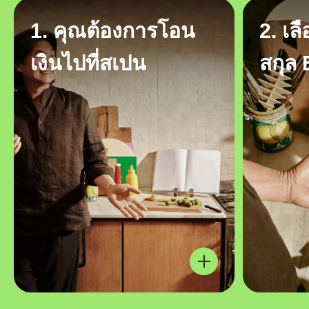
1. คุณต้องการโอน
2. เล
เงินไปที่สเปน
สกุล