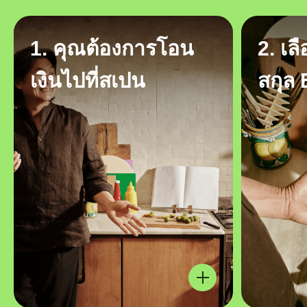
1. คุณต้องการโอน
2. เล
เงินไปที่สเปน
สกุล