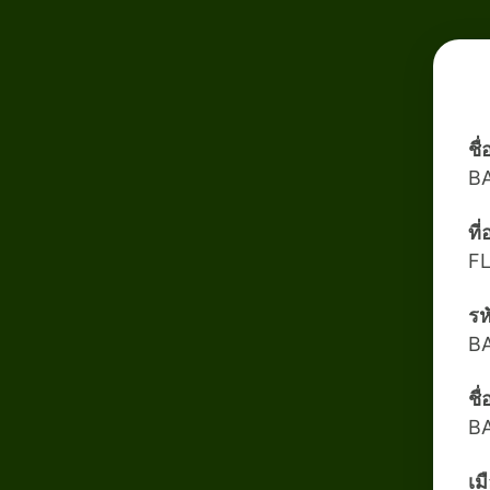
ชื
B
ที
F
รห
B
ชื
B
เม