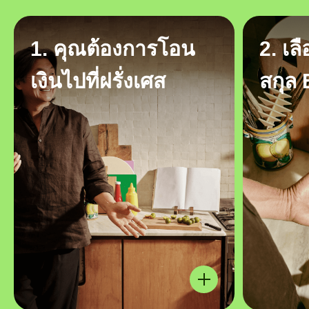
1. คุณต้องการโอน
2. เล
เงินไปที่ฝรั่งเศส
สกุล