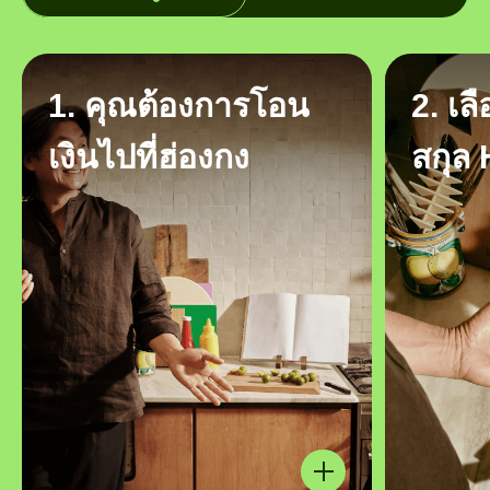
1. คุณต้องการโอน
2. เล
เงินไปที่ฮ่องกง
สกุล