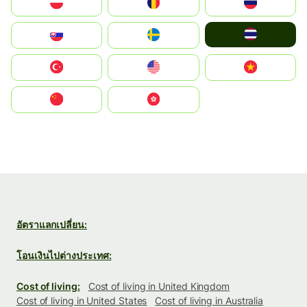
Polska
România
Россия
ไทย
Slovensko
Ruoŧŧa
Türkiye
United States
Vietnam
中国
中國香港特別行政區
อัตราแลกเปลี่ยน:
โอนเงินไปต่างประเทศ:
Cost of living:
Cost of living in United Kingdom
Cost of living in United States
Cost of living in Australia