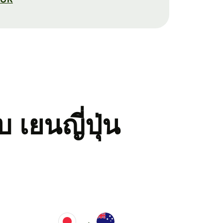
 เยนญี่ปุ่น
→