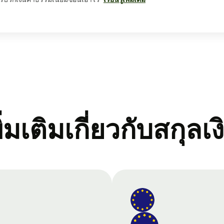
พิ่มเติมเกี่ยวกับสกุลเง