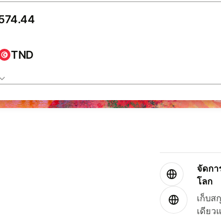
TND
จัดกา
โลก
เก็บสก
เดียว