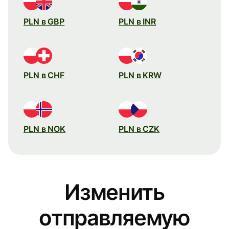
PLN в GBP
PLN в INR
PLN в CHF
PLN в KRW
PLN в NOK
PLN в CZK
Изменить
отправляемую