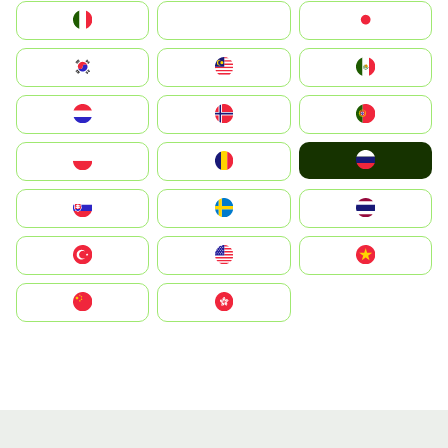
Italia
JA
Japan
South Korea
Malay
Mexico
Nederland
Norge
Portugal
Россия
Polska
România
Slovensko
Ruoŧŧa
ไทย
Türkiye
United States
Vietnam
中国
中國香港特別行政區