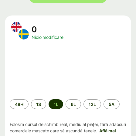
0
Nicio modificare
Perioada
48H
1S
1L
6L
12L
5A
Folosim cursul de schimb real, mediu al pieței, fără adaosuri
comerciale mascate care să ascundă taxele.
Află mai