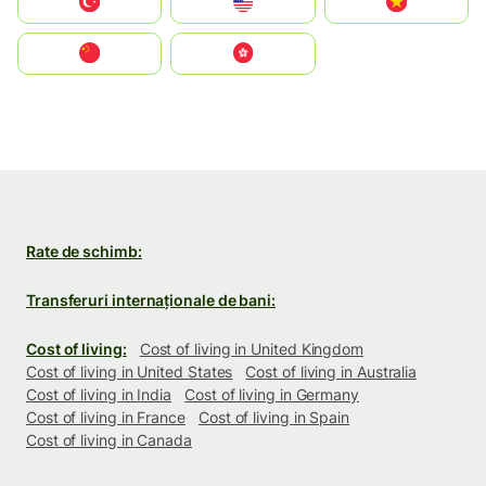
Türkiye
United States
Vietnam
中国
中國香港特別行政區
Rate de schimb:
Transferuri internaționale de bani:
Cost of living:
Cost of living in United Kingdom
Cost of living in United States
Cost of living in Australia
Cost of living in India
Cost of living in Germany
Cost of living in France
Cost of living in Spain
Cost of living in Canada