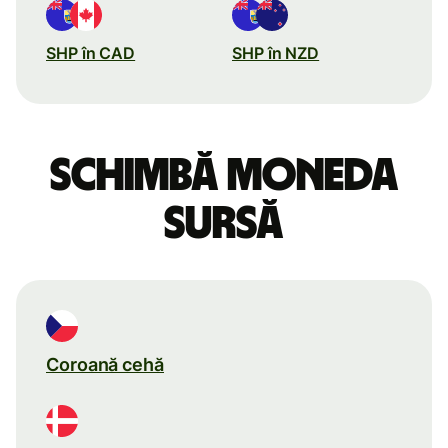
SHP în CAD
SHP în NZD
Schimbă moneda
sursă
Coroană cehă