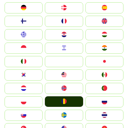
Deutschland
Denmark
España
Suomi
France
United Kingdom
Greece
Hrvatska
Magyarország
Indonesia
Israel
India
Italia
JA
Japan
South Korea
Malay
Mexico
Nederland
Norge
Portugal
România
Polska
Россия
Slovensko
Ruoŧŧa
ไทย