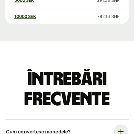
5000
SEK
391,08
SHP
10000
SEK
782,16
SHP
Întrebări
frecvente
Cum convertesc monedele?