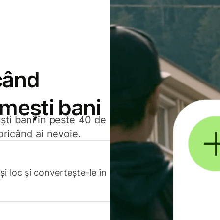
când
rimești bani
ești bani în peste 40 de
oricând ai nevoie.
.
i loc și convertește-le în