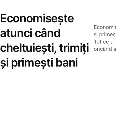
Economisește
Economise
atunci când
și prime
Tot ce ai
cheltuiești, trimiți
oricând a
și primești bani