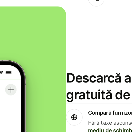
Descarcă ap
gratuită d
Compară furnizori
Fără taxe ascuns
mediu de schimb 