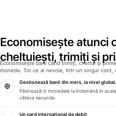
Economisește atunci 
cheltuiești, trimiți și p
Economisește bani când trimiți, cheltui și prim
monede. Tot ce ai nevoie, într-un singur cont, 
Gestionează banii din mers, la nivel global
Păstrează-ți monedele la îndemână în acelaș
câteva secunde.
Un card internațional de debit