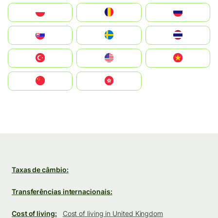
Polska
România
Россия
Slovensko
Ruoŧŧa
ไทย
Türkiye
United States
Vietnam
中国
中國香港特別行政區
Taxas de câmbio:
Transferências internacionais:
Cost of living:
Cost of living in United Kingdom