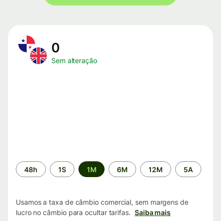
0
Sem alteração
Período
48h
1S
1M
6M
12M
5A
de
tempo
Usamos a taxa de câmbio comercial, sem margens de
lucro no câmbio para ocultar tarifas.
Saiba mais