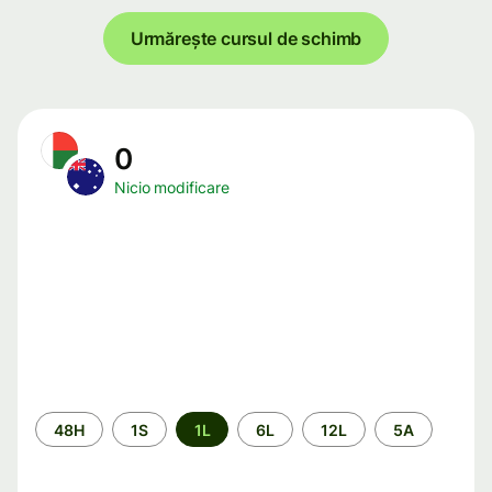
Urmărește cursul de schimb
0
Nicio modificare
Perioada
48H
1S
1L
6L
12L
5A