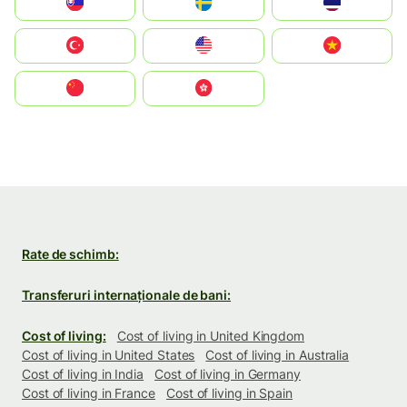
Slovensko
Ruoŧŧa
ไทย
Türkiye
United States
Vietnam
中国
中國香港特別行政區
Rate de schimb:
Transferuri internaționale de bani:
Cost of living:
Cost of living in United Kingdom
Cost of living in United States
Cost of living in Australia
Cost of living in India
Cost of living in Germany
Cost of living in France
Cost of living in Spain