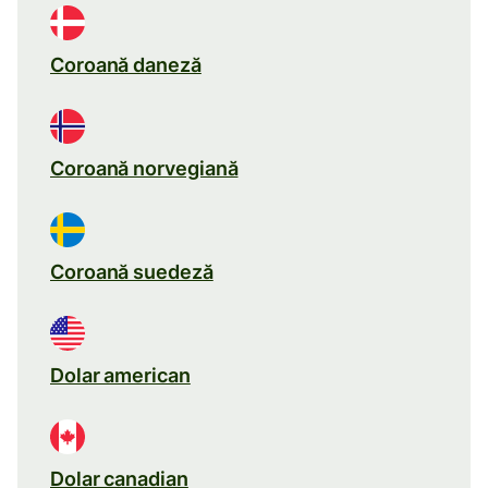
Coroană daneză
Coroană norvegiană
Coroană suedeză
Dolar american
Dolar canadian