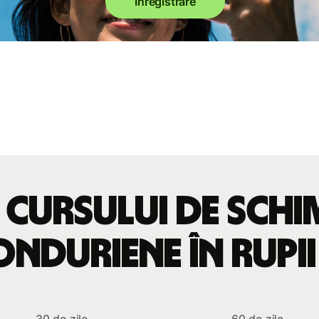
Înregistrare
 cursului de sch
onduriene în rupii