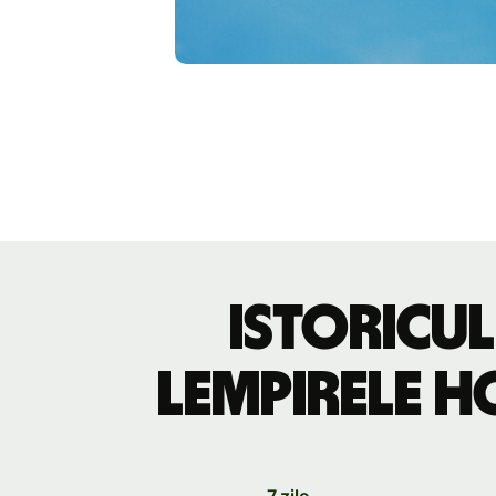
Istoricul
lempirele h