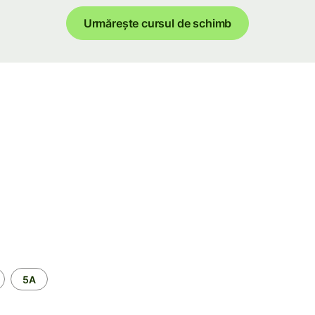
Urmărește cursul de schimb
5A