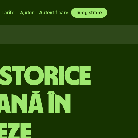
Tarife
Ajutor
Autentificare
Înregistrare
istorice
ană în
eze