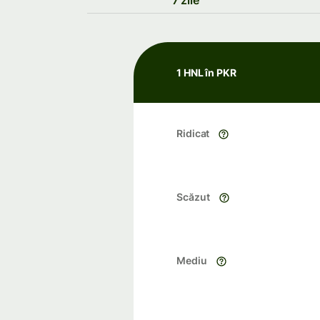
7 zile
1 HNL în PKR
Ridicat
Scăzut
Mediu