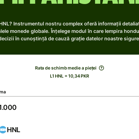
 HNL? Instrumentul nostru complex oferă informații detali
lele monede globale. Înțelege modul în care lempira hondur
decizii în cunoștință de cauză grație datelor noastre sigure
Rata de schimb medie a pieței
L1 HNL = 10,34 PKR
ma
HNL