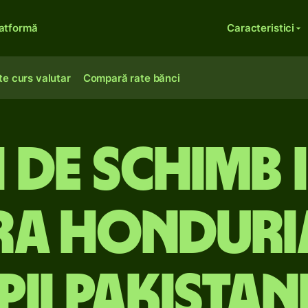
atformă
Caracteristici
te curs valutar
Compară rate bănci
 de schimb 
ra honduri
pii pakistan