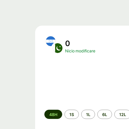
0
Nicio modificare
Perioada
48H
1S
1L
6L
12L