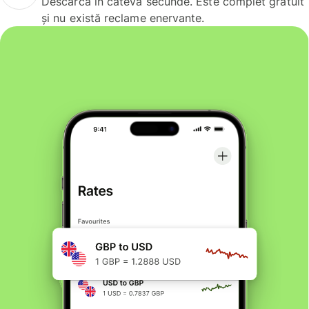
Descarcă în câteva secunde. Este complet gratuit
și nu există reclame enervante.