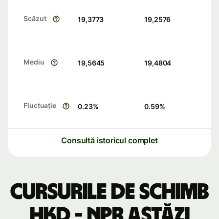
Scăzut
19,3773
19,2576
Mediu
19,5645
19,4804
Fluctuație
0.23
%
0.59
%
Consultă istoricul complet
Cursurile de schimb
HKD - NPR astăzi