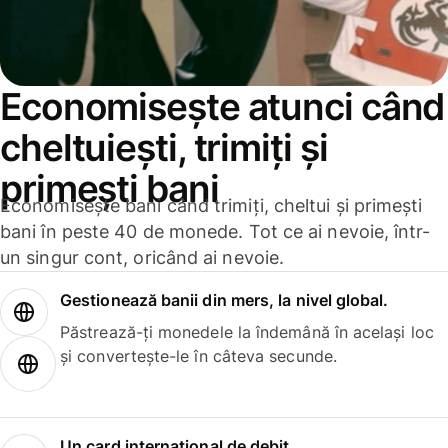
Economisește atunci când
cheltuiești, trimiți și
primești bani
Economisește bani când trimiți, cheltui și primești
bani în peste 40 de monede. Tot ce ai nevoie, într-
un singur cont, oricând ai nevoie.
Gestionează banii din mers, la nivel global.
Păstrează-ți monedele la îndemână în același loc
și convertește-le în câteva secunde.
Un card internațional de debit