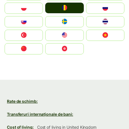
România
Polska
Россия
Slovensko
Ruoŧŧa
ไทย
Türkiye
United States
Vietnam
中国
中國香港特別行政區
Rate de schimb:
Transferuri internaționale de bani:
Cost of living:
Cost of living in United Kingdom