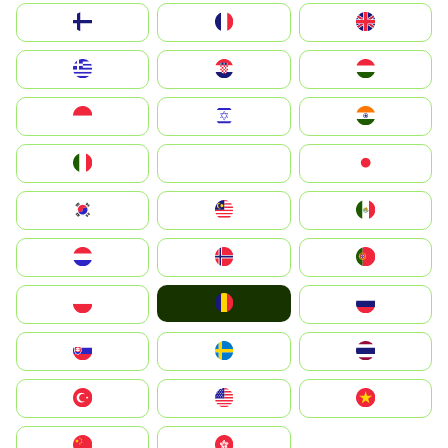
Suomi
France
United Kingdom
Greece
Hrvatska
Magyarország
Indonesia
Israel
India
Italia
JA
Japan
South Korea
Malay
Mexico
Nederland
Norge
Portugal
România
Polska
Россия
Slovensko
Ruoŧŧa
ไทย
Türkiye
United States
Vietnam
中国
中國香港特別行政區