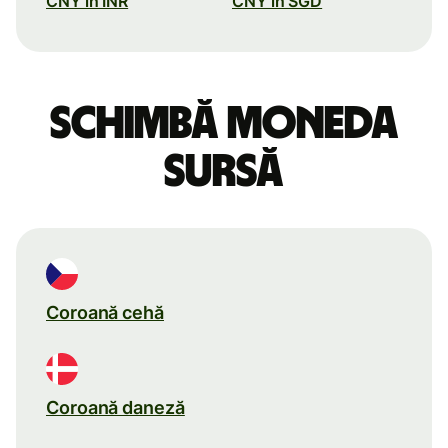
CNY în INR
CNY în SGD
Schimbă moneda
sursă
Coroană cehă
Coroană daneză