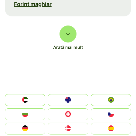
Forint maghiar
Arată mai mult
الإمارات العربية المتحدة
Australia
Brazil
България
Switzerland
Czechia
Deutschland
Denmark
España