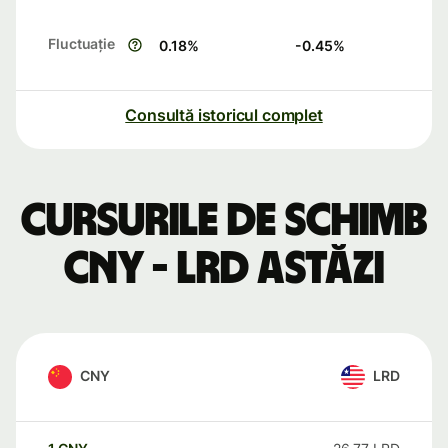
Fluctuație
0.18
%
-0.45
%
Consultă istoricul complet
Cursurile de schimb
CNY - LRD astăzi
CNY
LRD