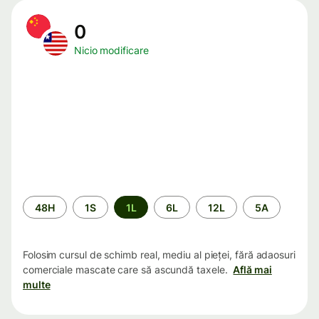
0
Nicio modificare
Perioada
48H
1S
1L
6L
12L
5A
Folosim cursul de schimb real, mediu al pieței, fără adaosuri
comerciale mascate care să ascundă taxele.
Află mai
multe