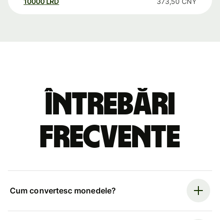
10000
LRD
373,50
CNY
Întrebări
frecvente
Cum convertesc monedele?