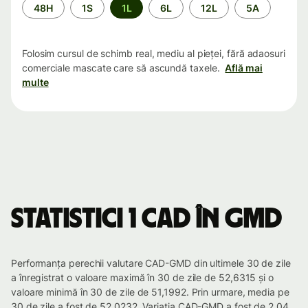
Perioada
48H
1S
1L
6L
12L
5A
Folosim cursul de schimb real, mediu al pieței, fără adaosuri
comerciale mascate care să ascundă taxele.
Află mai
multe
Statistici 1 CAD în GMD
Performanța perechii valutare CAD-GMD din ultimele 30 de zile
a înregistrat o valoare maximă în 30 de zile de 52,6315 și o
valoare minimă în 30 de zile de 51,1992. Prin urmare, media pe
30 de zile a fost de 52,0232. Variația CAD-GMD a fost de 2.04.