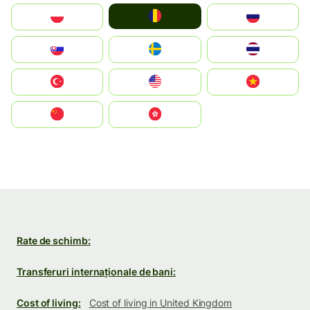
România
Polska
Россия
Slovensko
Ruoŧŧa
ไทย
Türkiye
United States
Vietnam
中国
中國香港特別行政區
Rate de schimb:
Transferuri internaționale de bani:
Cost of living:
Cost of living in United Kingdom