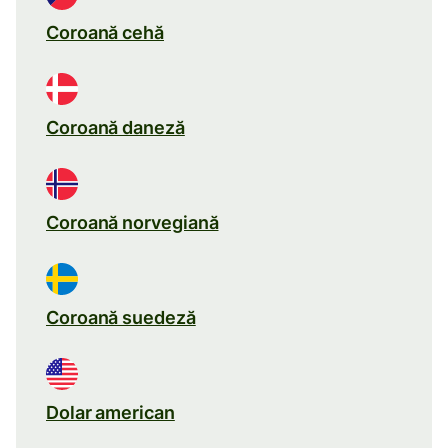
Coroană cehă
Coroană daneză
Coroană norvegiană
Coroană suedeză
Dolar american