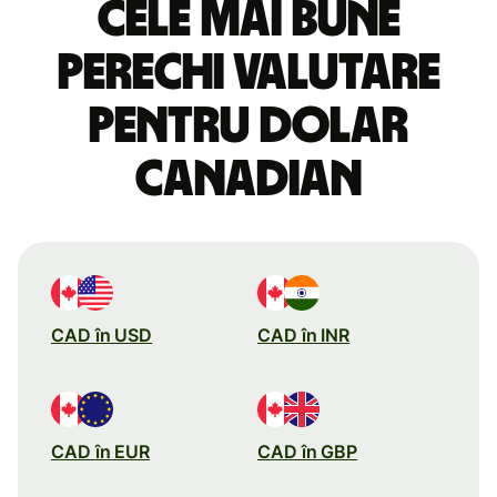
Cele mai bune
perechi valutare
pentru dolar
canadian
CAD în USD
CAD în INR
CAD în EUR
CAD în GBP