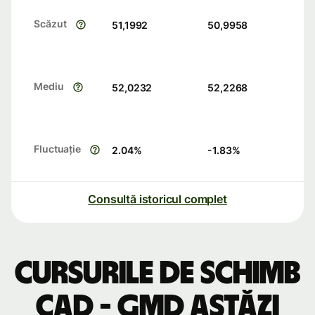
Scăzut
51,1992
50,9958
Mediu
52,0232
52,2268
Fluctuație
2.04
%
-1.83
%
Consultă istoricul complet
Cursurile de schimb
CAD - GMD astăzi