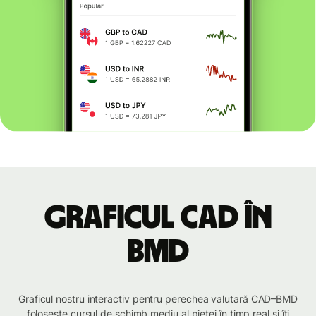
Graficul CAD în
BMD
Graficul nostru interactiv pentru perechea valutară CAD–BMD
folosește cursul de schimb mediu al pieței în timp real și îți