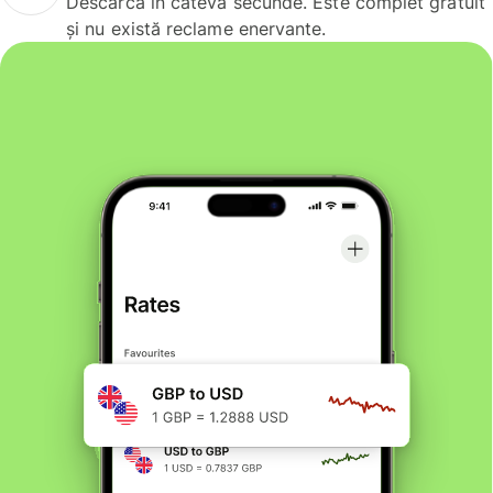
Descarcă în câteva secunde. Este complet gratuit
și nu există reclame enervante.