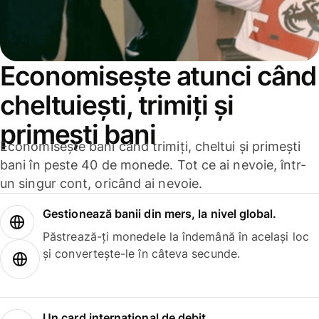
Economisește atunci când
cheltuiești, trimiți și
primești bani
Economisește bani când trimiți, cheltui și primești
bani în peste 40 de monede. Tot ce ai nevoie, într-
un singur cont, oricând ai nevoie.
Gestionează banii din mers, la nivel global.
Păstrează-ți monedele la îndemână în același loc
și convertește-le în câteva secunde.
Un card internațional de debit