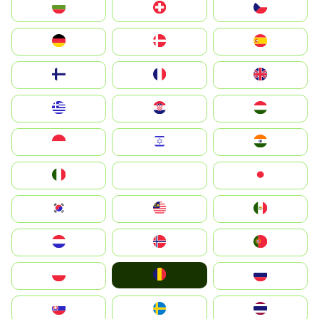
България
Switzerland
Czechia
Deutschland
Denmark
España
Suomi
France
United Kingdom
Greece
Hrvatska
Magyarország
Indonesia
Israel
India
Italia
JA
Japan
South Korea
Malay
Mexico
Nederland
Norge
Portugal
România
Polska
Россия
Slovensko
Ruoŧŧa
ไทย