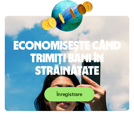
Economisește când
trimiți bani în
străinătate
Înregistrare