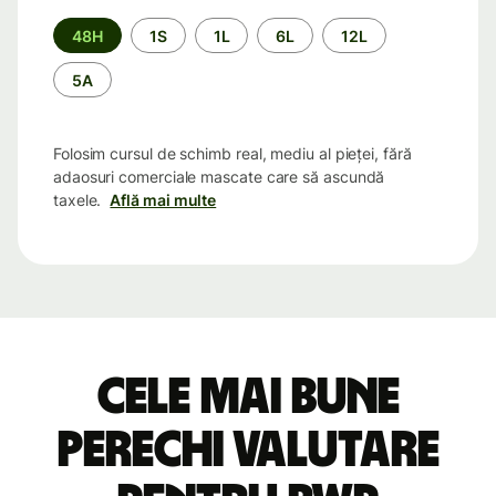
Perioada
48H
1S
1L
6L
12L
5A
Folosim cursul de schimb real, mediu al pieței, fără
adaosuri comerciale mascate care să ascundă
taxele.
Află mai multe
Cele mai bune
perechi valutare