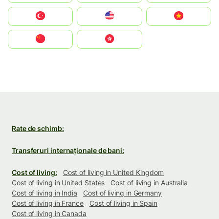
Türkiye
United States
Vietnam
中国
中國香港特別行政區
Rate de schimb:
Transferuri internaționale de bani:
Cost of living:
Cost of living in United Kingdom
Cost of living in United States
Cost of living in Australia
Cost of living in India
Cost of living in Germany
Cost of living in France
Cost of living in Spain
Cost of living in Canada