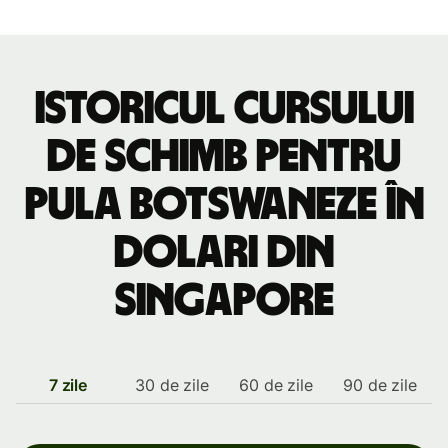
Istoricul cursului
de schimb pentru
pula botswaneze în
dolari din
Singapore
7 zile
30 de zile
60 de zile
90 de zile