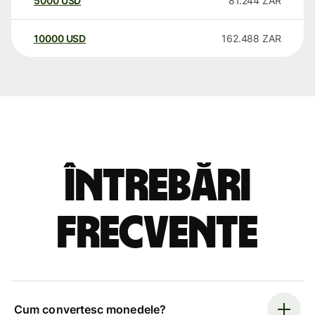
5000
USD
81.244
ZAR
10000
USD
162.488
ZAR
Întrebări
frecvente
Cum convertesc monedele?