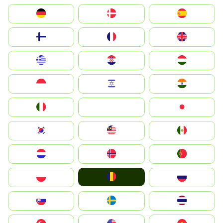
Deutschland
Denmark
España
Suomi
France
United Kingdom
Greece
Hrvatska
Magyarország
Indonesia
Israel
India
Italia
JA
Japan
South Korea
Malay
Mexico
Nederland
Norge
Portugal
România
Polska
Россия
Slovensko
Ruoŧŧa
ไทย