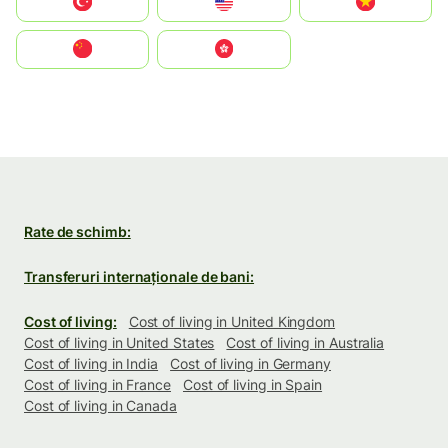
Türkiye
United States
Vietnam
中国
中國香港特別行政區
Rate de schimb:
Transferuri internaționale de bani:
Cost of living:
Cost of living in United Kingdom
Cost of living in United States
Cost of living in Australia
Cost of living in India
Cost of living in Germany
Cost of living in France
Cost of living in Spain
Cost of living in Canada