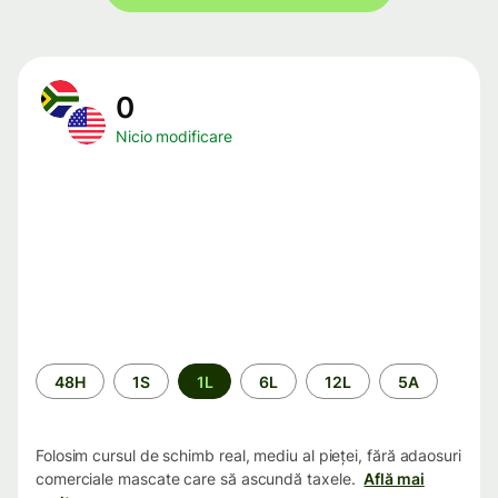
0
Nicio modificare
Perioada
48H
1S
1L
6L
12L
5A
Folosim cursul de schimb real, mediu al pieței, fără adaosuri
comerciale mascate care să ascundă taxele.
Află mai