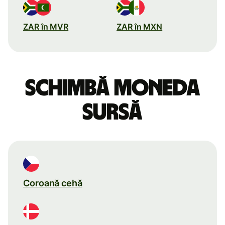
ZAR în MVR
ZAR în MXN
Schimbă moneda
sursă
Coroană cehă