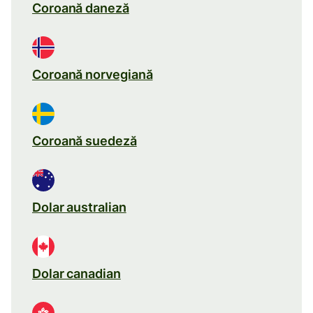
Coroană daneză
Coroană norvegiană
Coroană suedeză
Dolar australian
Dolar canadian