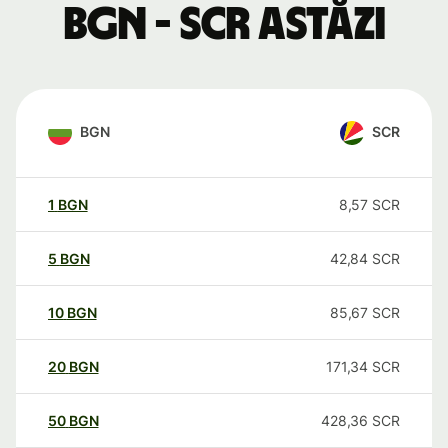
BGN - SCR astăzi
BGN
SCR
1
BGN
8,57
SCR
5
BGN
42,84
SCR
10
BGN
85,67
SCR
20
BGN
171,34
SCR
50
BGN
428,36
SCR