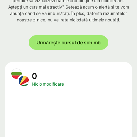
permite să vizualizezi datele cronologice din ultimii 5 ani.
Aștepți un curs mai atractiv? Setează acum o alertă și te vom
anunța când se va îmbunătăți. În plus, datorită rezumatelor
noastre zilnice, nu vei rata niciodată ultimele noutăți.
Urmărește cursul de schimb
0
Nicio modificare