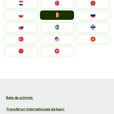
Nederland
Norge
Portugal
România
Polska
Россия
Slovensko
Ruoŧŧa
ไทย
Türkiye
United States
Vietnam
中国
中國香港特別行政區
Rate de schimb:
Transferuri internaționale de bani: