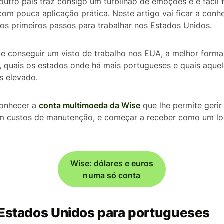
noutro país traz consigo um turbilhão de emoções e é fácil
om pouca aplicação prática. Neste artigo vai ficar a conh
 os primeiros passos para trabalhar nos Estados Unidos.
 conseguir um visto de trabalho nos EUA, a melhor forma d
 quais os estados onde há mais portugueses e quais aque
s elevado.
conhecer a
conta multimoeda da Wise
que lhe permite gerir
m custos de manutenção, e começar a receber como um lo
Wise: dólares e euros
numa só conta
 Estados Unidos para portugueses