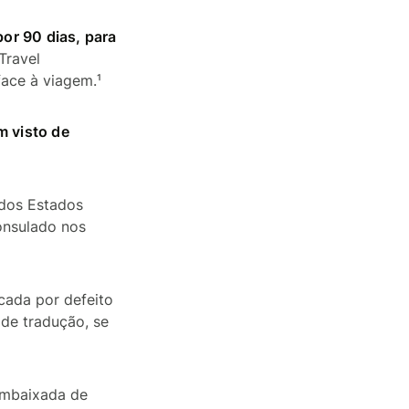
or 90 dias, para
Travel
ace à viagem.¹
m visto de
 dos Estados
onsulado nos
rcada por defeito
de tradução, se
 embaixada de