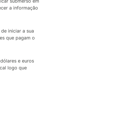
 ficar submerso em
ecer a informação
e iniciar a sua
les que pagam o
 dólares e euros
cal logo que