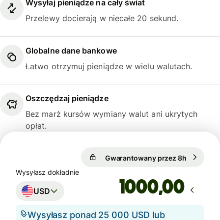
Wysyłaj pieniądze na cały świat
Przelewy docierają w niecałe 20 sekund.
Globalne dane bankowe
Łatwo otrzymuj pieniądze w wielu walutach.
Oszczędzaj pieniądze
Bez marż kursów wymiany walut ani ukrytych
opłat.
Gwarantowany przez 8h
1 USD = 0
1 USD = 0,7432 GBP
Wysyłasz dokładnie
Gwarantowany przez 8h
,00
USD
Wysyłasz ponad 25 000 USD lub