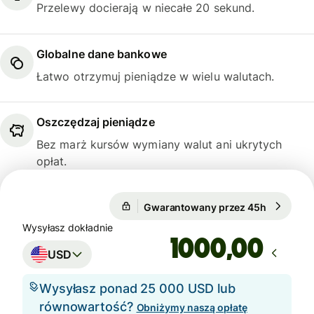
Przelewy docierają w niecałe 20 sekund.
Globalne dane bankowe
Łatwo otrzymuj pieniądze w wielu walutach.
Oszczędzaj pieniądze
Bez marż kursów wymiany walut ani ukrytych
opłat.
Gwarantowany przez 45h
1 USD = 0
1 USD = 0,7411 GBP
Wysyłasz dokładnie
Gwarantowany przez 45h
,00
USD
Wysyłasz ponad 25 000 USD lub
równowartość?
Obniżymy naszą opłatę