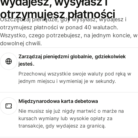
wydajesz, wysyłasz i
otrzymujesz płatności
Oszczędzaj pieniądze, gdy wysyłasz, wydajesz i
otrzymujesz płatności w ponad 40 walutach.
Wszystko, czego potrzebujesz, na jednym koncie, w
dowolnej chwili.
Zarządzaj pieniędzmi globalnie, gdziekolwiek
jesteś.
Przechowuj wszystkie swoje waluty pod ręką w
jednym miejscu i wymieniaj je w sekundy.
Międzynarodowa karta debetowa
Nie musisz się już nigdy martwić o marże na
kursach wymiany lub wysokie opłaty za
transakcje, gdy wydajesz za granicą.