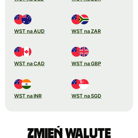
WST na AUD
WST na ZAR
WST na CAD
WST na GBP
WST na INR
WST na SGD
Zmień walutę