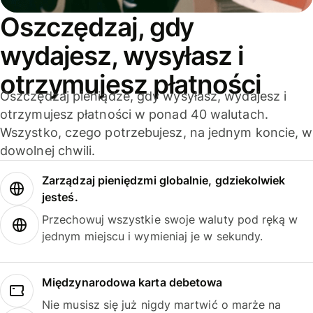
Oszczędzaj, gdy
wydajesz, wysyłasz i
otrzymujesz płatności
Oszczędzaj pieniądze, gdy wysyłasz, wydajesz i
otrzymujesz płatności w ponad 40 walutach.
Wszystko, czego potrzebujesz, na jednym koncie, w
dowolnej chwili.
Zarządzaj pieniędzmi globalnie, gdziekolwiek
jesteś.
Przechowuj wszystkie swoje waluty pod ręką w
jednym miejscu i wymieniaj je w sekundy.
Międzynarodowa karta debetowa
Nie musisz się już nigdy martwić o marże na