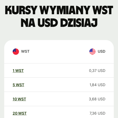
Kursy wymiany WST
na USD dzisiaj
WST
USD
1
WST
0,37
USD
5
WST
1,84
USD
10
WST
3,68
USD
20
WST
7,36
USD