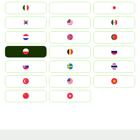
Italia
JA
Japan
South Korea
Malay
Mexico
Nederland
Norge
Portugal
Polska
România
Россия
Slovensko
Ruoŧŧa
ไทย
Türkiye
United States
Vietnam
中国
中國香港特別行政區