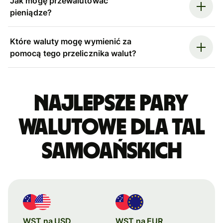
Jak mogę przewalutować
pieniądze?
Które waluty mogę wymienić za
pomocą tego przelicznika walut?
Najlepsze pary
walutowe dla tal
samoańskich
WST na USD
WST na EUR