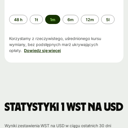
Przedział
48 h
1t
1m
6m
12m
5l
czasu
Korzystamy z rzeczywistego, uśrednionego kursu
wymiany, bez podstępnych marż ukrywających
opłaty.
Dowiedz się więcej
Statystyki 1 WST na USD
Wyniki zestawienia WST na USD w ciągu ostatnich 30 dni