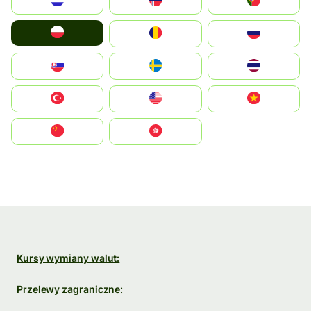
Nederland
Norge
Portugal
Polska
România
Россия
Slovensko
Ruoŧŧa
ไทย
Türkiye
United States
Vietnam
中国
中國香港特別行政區
Kursy wymiany walut:
Przelewy zagraniczne: