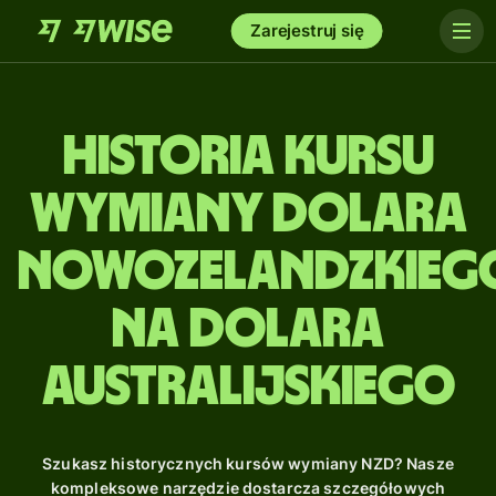
Zarejestruj się
Historia kursu
wymiany dolara
nowozelandzkieg
na dolara
australijskiego
Szukasz historycznych kursów wymiany NZD? Nasze
kompleksowe narzędzie dostarcza szczegółowych