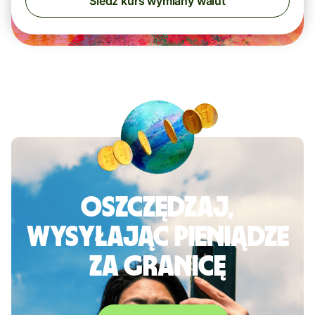
Śledź kurs wymiany walut
Oszczędzaj,
wysyłając pieniądze
za granicę