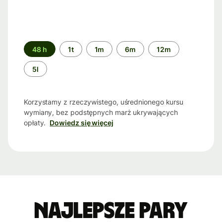
Przedział
48 h
1t
1m
6m
12m
czasu
5l
Korzystamy z rzeczywistego, uśrednionego kursu
wymiany, bez podstępnych marż ukrywających
opłaty.
Dowiedz się więcej
Najlepsze pary