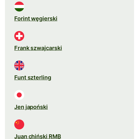
Forint węgierski
Frank szwajcarski
Funt szterling
Jen japoński
Juan chiński RMB