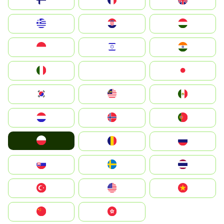
Suomi
France
United Kingdom
Greece
Hrvatska
Magyarország
Indonesia
Israel
India
Italia
JA
Japan
South Korea
Malay
Mexico
Nederland
Norge
Portugal
Polska
România
Россия
Slovensko
Ruoŧŧa
ไทย
Türkiye
United States
Vietnam
中国
中國香港特別行政區