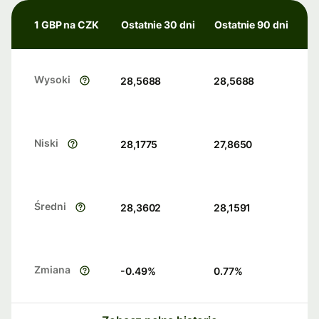
1 GBP na CZK
Ostatnie 30 dni
Ostatnie 90 dni
Wysoki
28,5688
28,5688
Niski
28,1775
27,8650
Średni
28,3602
28,1591
Zmiana
-0.49
%
0.77
%