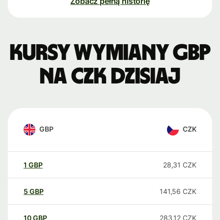
Zobacz pełną historię
Kursy wymiany GBP
na CZK dzisiaj
GBP
CZK
1
GBP
28,31
CZK
5
GBP
141,56
CZK
10
GBP
283,12
CZK