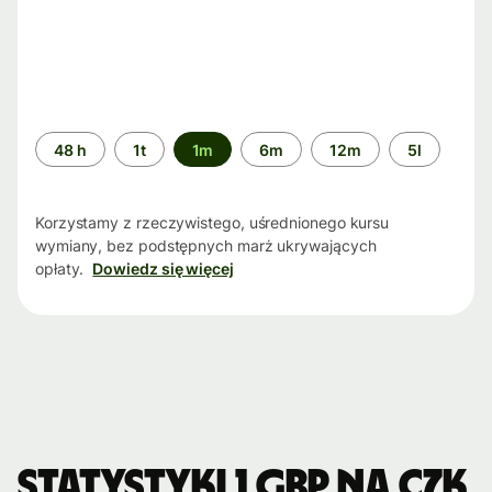
Przedział
48 h
1t
1m
6m
12m
5l
czasu
Korzystamy z rzeczywistego, uśrednionego kursu
wymiany, bez podstępnych marż ukrywających
opłaty.
Dowiedz się więcej
Statystyki 1 GBP na CZK