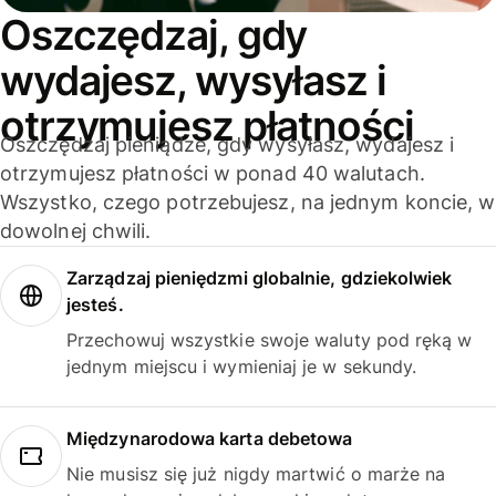
Oszczędzaj, gdy
wydajesz, wysyłasz i
otrzymujesz płatności
Oszczędzaj pieniądze, gdy wysyłasz, wydajesz i
otrzymujesz płatności w ponad 40 walutach.
Wszystko, czego potrzebujesz, na jednym koncie, w
dowolnej chwili.
Zarządzaj pieniędzmi globalnie, gdziekolwiek
jesteś.
Przechowuj wszystkie swoje waluty pod ręką w
jednym miejscu i wymieniaj je w sekundy.
Międzynarodowa karta debetowa
Nie musisz się już nigdy martwić o marże na