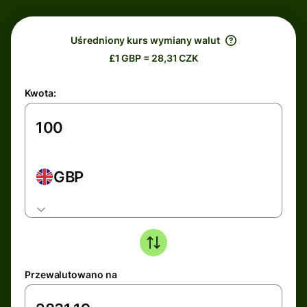
Uśredniony kurs wymiany walut
£1 GBP = 28,31 CZK
Kwota:
GBP
Przewalutowano na