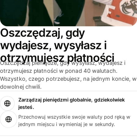
Oszczędzaj, gdy
wydajesz, wysyłasz i
otrzymujesz płatności
Oszczędzaj pieniądze, gdy wysyłasz, wydajesz i
otrzymujesz płatności w ponad 40 walutach.
Wszystko, czego potrzebujesz, na jednym koncie, w
dowolnej chwili.
Zarządzaj pieniędzmi globalnie, gdziekolwiek
jesteś.
Przechowuj wszystkie swoje waluty pod ręką w
jednym miejscu i wymieniaj je w sekundy.