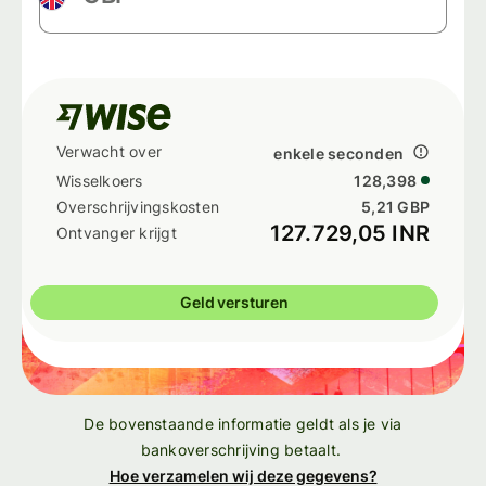
enkele seconden
128,398
5,21 GBP
127.729,05 INR
Geld versturen
De bovenstaande informatie geldt als je via
bankoverschrijving betaalt.
Hoe verzamelen wij deze gegevens?