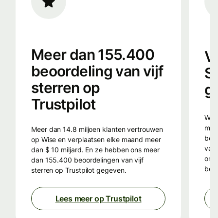
Meer dan 155.400
V
beoordeling van vijf
S
sterren op
g
Trustpilot
Wise gebruikt slimme technologie, van de
men
Meer dan 14.8 miljoen klanten vertrouwen
bete
op Wise en verplaatsen elke maand meer
valu
dan $ 10 miljard. En ze hebben ons meer
omd
dan 155.400 beoordelingen van vijf
besp
sterren op Trustpilot gegeven.
Lees meer op Trustpilot