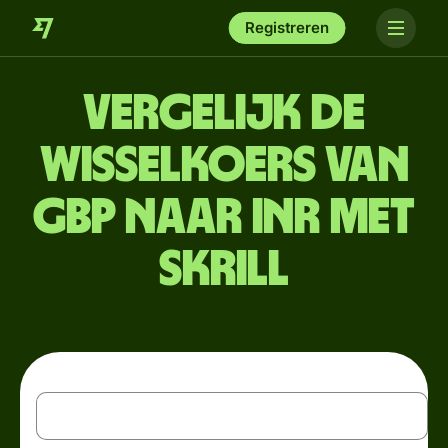
Registreren
Vergelijk de
wisselkoers van
GBP naar INR met
Skrill
GBP
Britse pond