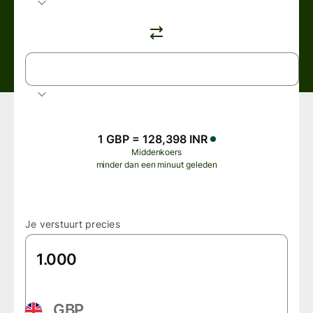
INR
Indiase roepie
1 GBP = 128,398 INR
Middenkoers
minder dan een minuut geleden
Je verstuurt precies
GBP