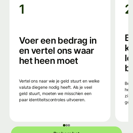
1
2
B
Voer een bedrag in
ka
en vertel ons waar
lo
het heen moet
b
Vertel ons naar wie je geld stuurt en welke
Betaal naar de bankrekening van Wise in
valuta diegene nodig heeft. Als je veel
het 
geld stuurt, moeten we misschien een
ziet
paar identiteitscontroles uitvoeren.
gel