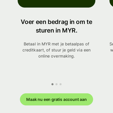
Voer een bedrag in om te
sturen in MYR.
Betaal in MYR met je betaalpas of
S
creditkaart, of stuur je geld via een
w
online overmaking.
Maak nu een gratis account aan