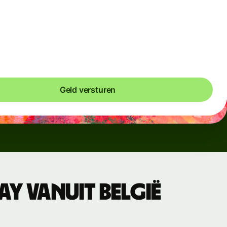
inder vaak gebruikte valuta's en bij tijdelijke
chommelingen hanteren we variabele kosten. Je ziet altijd
ijk wanneer variabele kosten van toepassing zijn. We
leren de wisselkosten elke 60 seconden, zodat je nooit meer
t dan nodig is.
Geld versturen
y vanuit België