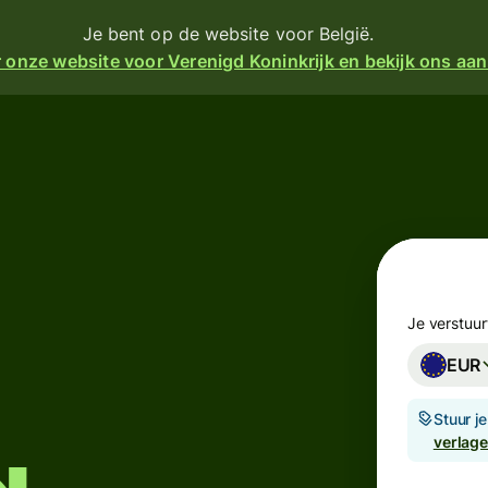
Je bent op de website voor België.
 onze website voor Verenigd Koninkrijk en bekijk ons aa
en
Producten
Sturen
turen
Ontvangen
Geef
angen
kaarten
m
Je verstuur
 een
uit
EUR
ijke
e
Multivalutarekeningen
Stuur j
k
verlag
er
Branches
financiën