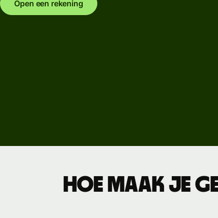
Open een rekening
Zakelijke
tarieven
Hoe maak je ge