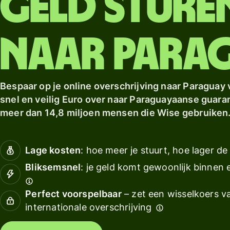
Geld sture
Verkennen
ontvangen
Verkennen
Verkennen
Boek
kopp
Tarieven
naar Para
Hulpmidd
Persoonlijke
prijzen
Bespaar op je online overschrijving naar Paraguay v
Bekijk AP
snel en veilig Euro over naar Paraguayaanse guarani 
integrati
meer dan 14,8 miljoen mensen die Wise gebruiken
Demo
proberen
Lage kosten
: hoe meer je stuurt, hoe lager de
Contact
Bliksemsnel
: je geld komt gewoonlijk binnen
opneme
met sale
Perfect voorspelbaar
– zet een wisselkoers va
internationale overschrijving
Tarieven