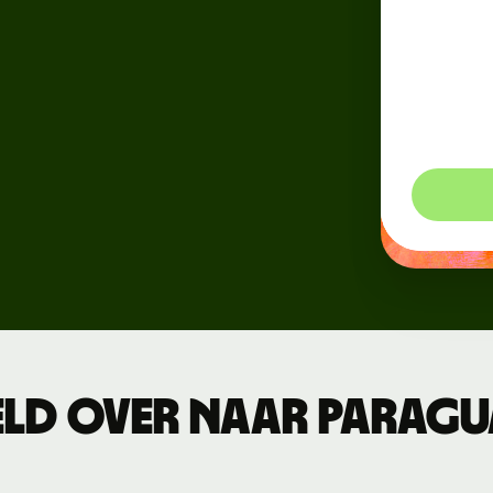
Voor m
Connect
markts
duidel
contro
Ontwikkelaars
betaal
API-
documentatie
verkennen
ld over naar Paragua