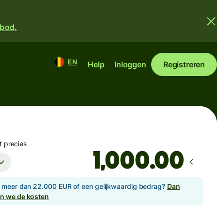
nbod.
EN
Help
Inloggen
Registreren
t precies
.00
e meer dan 22.000 EUR of een gelijkwaardig bedrag?
Dan
en we de kosten