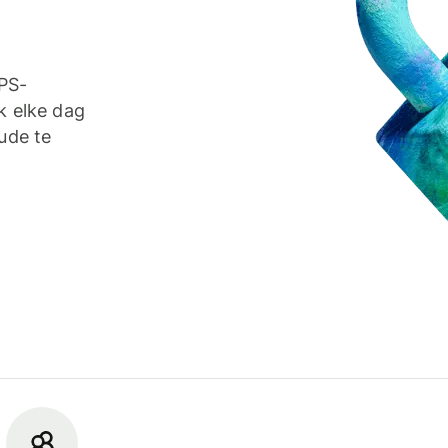
TPS-
k elke dag
ude te