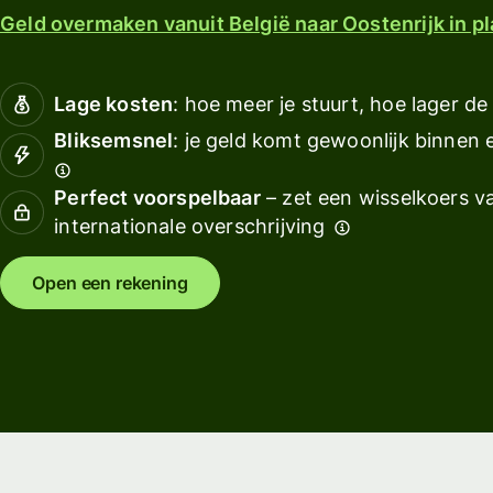
Verkennen
ontvangen
Verkennen
Geld overmaken vanuit België naar Oostenrijk in pl
Verkennen
Boek
kopp
Tarieven
Lage kosten
: hoe meer je stuurt, hoe lager de
Hulpmidd
Bliksemsnel
: je geld komt gewoonlijk binnen
Persoonlijke
prijzen
Bekijk AP
Perfect voorspelbaar
– zet een wisselkoers va
integrati
internationale overschrijving
Demo
Open een rekening
proberen
Contact
opneme
met sale
Tarieven