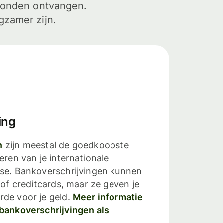
econden ontvangen.
gzamer zijn.
ing
n
zijn meestal de goedkoopste
eren van je internationale
ise. Bankoverschrijvingen kunnen
 of creditcards, maar ze geven je
rde voor je geld.
Meer informatie
 bankoverschrijvingen als