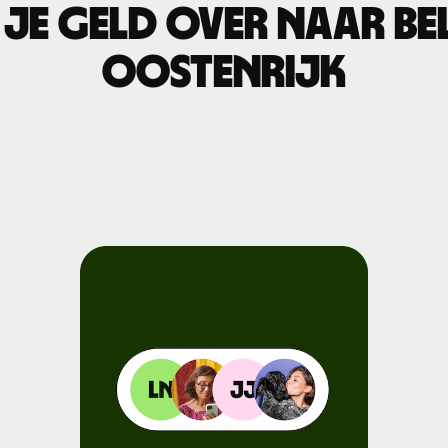
je geld over naar Bel
Connect
Oostenrijk
Ontwikkelaars
API-
documentatie
verkennen