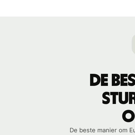
De be
stur
O
De beste manier om Eur