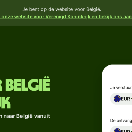
Je bent op de website voor België.
 onze website voor Verenigd Koninkrijk en bekijk ons aa
en
Producten
Sturen
turen
Ontvangen
Geef
 België
angen
kaarten
m
Je verstuur
 een
uit
jk
EUR
ijke
e
Multivalutarekeningen
n naar België vanuit
k
De ontvange
er
Branches
financiën
EUR