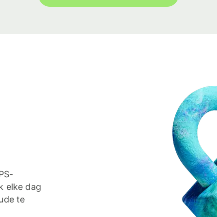
TPS-
k elke dag
ude te