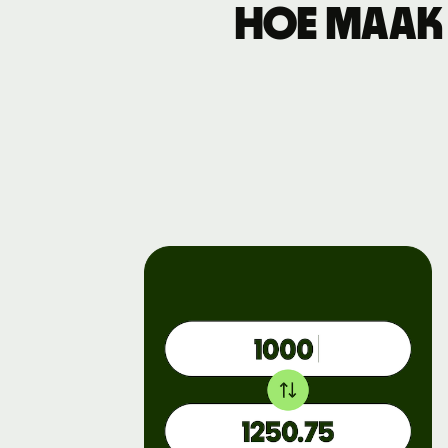
Hoe maak 
Zakelijke
tarieven