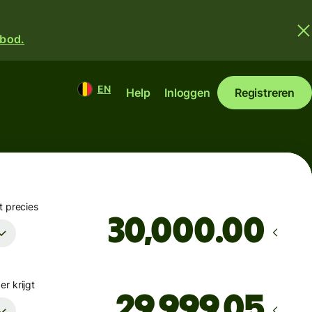
nbod.
EN
Help
Inloggen
Registreren
t precies
.00
r krijgt