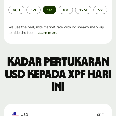
Time
48H
1W
1M
6M
12M
5Y
period
We use the real, mid-market rate with no sneaky mark-up
to hide the fees.
Learn more
Kadar pertukaran
USD kepada XPF hari
ini
USD
XPF