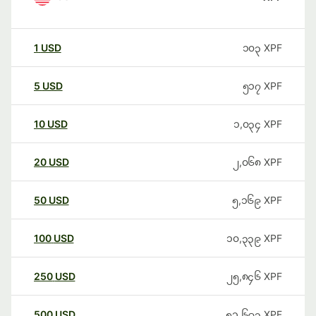
1
USD
၁၀၃
XPF
5
USD
၅၁၇
XPF
10
USD
၁,၀၃၄
XPF
20
USD
၂,၀၆၈
XPF
50
USD
၅,၁၆၉
XPF
100
USD
၁၀,၃၃၉
XPF
250
USD
၂၅,၈၄၆
XPF
500
USD
၅၁,၆၉၃
XPF