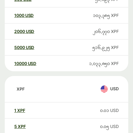
1000
USD
၁၀၃,၃၈၅
XPF
2000
USD
၂၀၆,၇၇၀
XPF
5000
USD
၅၁၆,၉၂၅
XPF
10000
USD
၁,၀၃၃,၈၅၀
XPF
USD
XPF
1
XPF
၀.၀၁
USD
5
XPF
၀.၀၅
USD