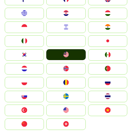
Greece
Hrvatska
Magyarország
Indonesia
Israel
India
Italia
JA
Japan
Malay
South Korea
Mexico
Nederland
Norge
Portugal
Polska
România
Россия
Slovensko
Ruoŧŧa
ไทย
Türkiye
United States
Vietnam
中国
中國香港特別行政區