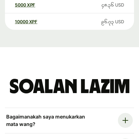
5000
XPF
၄၈.၃၆
USD
10000
XPF
၉၆.၇၃
USD
Soalan Lazim
Bagaimanakah saya menukarkan
mata wang?