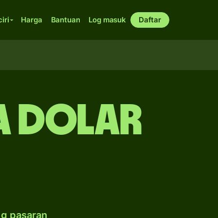
ciri
Harga
Bantuan
Log masuk
Daftar
da dolar
ng pasaran