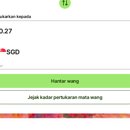
tukarkan kepada
SGD
Hantar wang
Jejak kadar pertukaran mata wang