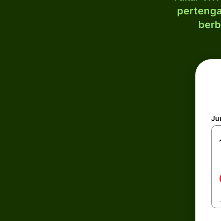
pertenga
berb
Ju