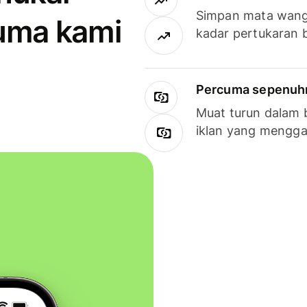
Simpan mata wan
uma kami
kadar pertukaran 
Percuma sepenuhny
Muat turun dalam 
iklan yang mengg