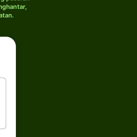
nghantar,
atan.