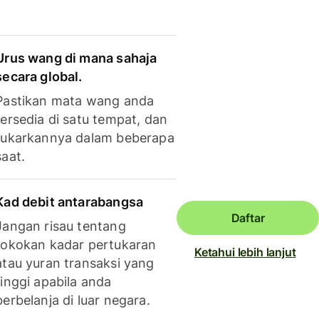
Urus wang di mana sahaja
secara global.
Pastikan mata wang anda
tersedia di satu tempat, dan
tukarkannya dalam beberapa
saat.
Kad debit antarabangsa
Daftar
Jangan risau tentang
tokokan kadar pertukaran
Ketahui lebih lanjut
atau yuran transaksi yang
tinggi apabila anda
berbelanja di luar negara.