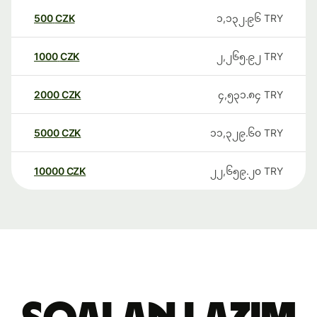
500
CZK
၁,၁၃၂.၉၆
TRY
1000
CZK
၂,၂၆၅.၉၂
TRY
2000
CZK
၄,၅၃၁.၈၄
TRY
5000
CZK
၁၁,၃၂၉.၆၀
TRY
10000
CZK
၂၂,၆၅၉.၂၀
TRY