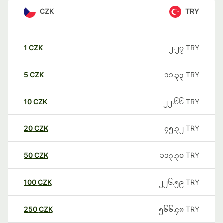
CZK
TRY
1
CZK
၂.၂၇
TRY
5
CZK
၁၁.၃၃
TRY
10
CZK
၂၂.၆၆
TRY
20
CZK
၄၅.၃၂
TRY
50
CZK
၁၁၃.၃၀
TRY
100
CZK
၂၂၆.၅၉
TRY
250
CZK
၅၆၆.၄၈
TRY