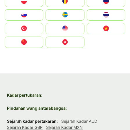
Polska
România
Россия
Slovensko
Ruoŧŧa
ไทย
Türkiye
United States
Vietnam
中国
中國香港特別行政區
Kadar pertukaran:
Pindahan wang antarabangsa:
Sejarah kadar pertukaran:
Sejarah Kadar AUD
Sejarah Kadar GBP
Sejarah Kadar MXN