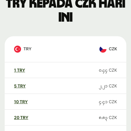
TRY kepada CZK hari
ini
TRY
CZK
1
TRY
၀.၄၄
CZK
5
TRY
၂.၂၁
CZK
10
TRY
၄.၄၁
CZK
20
TRY
၈.၈၃
CZK