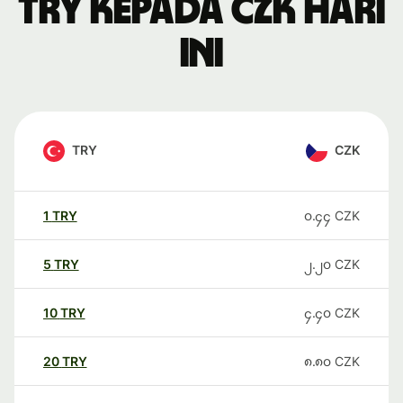
TRY kepada CZK hari
ini
TRY
CZK
1
TRY
၀.၄၄
CZK
5
TRY
၂.၂၀
CZK
10
TRY
၄.၄၀
CZK
20
TRY
၈.၈၀
CZK