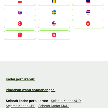
Polska
România
Россия
Slovensko
Ruoŧŧa
ไทย
Türkiye
United States
Vietnam
中国
中國香港特別行政區
Kadar pertukaran:
Pindahan wang antarabangsa:
Sejarah kadar pertukaran:
Sejarah Kadar AUD
Sejarah Kadar GBP
Sejarah Kadar MXN