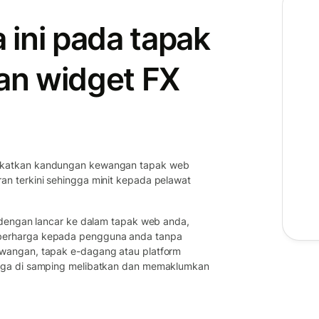
ini pada tapak
an widget FX
gkatkan kandungan kewangan tapak web
n terkini sehingga minit kepada pelawat
 dengan lancar ke dalam tapak web anda,
berharga kepada pengguna anda tanpa
wangan, tapak e-dagang atau platform
rga di samping melibatkan dan memaklumkan