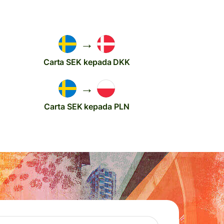
→
Carta SEK kepada DKK
→
Carta SEK kepada PLN