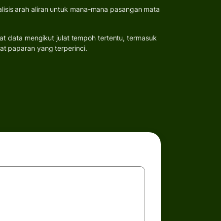
isis arah aliran untuk mana-mana pasangan mata
 data mengikut julat tempoh tertentu, termasuk
at paparan yang terperinci.