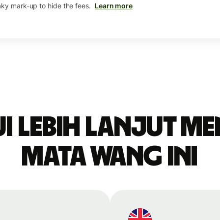
aky mark-up to hide the fees.
Learn more
i lebih lanjut m
mata wang ini