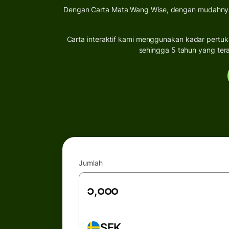
Dengan Carta Mata Wang Wise, dengan mudahnya 
Carta interaktif kami menggunakan kadar pertu
sehingga 5 tahun yang tera
Jumlah
SEK