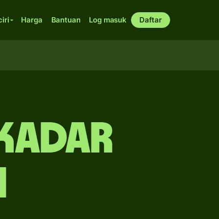
ciri
Harga
Bantuan
Log masuk
Daftar
 Kadar
n