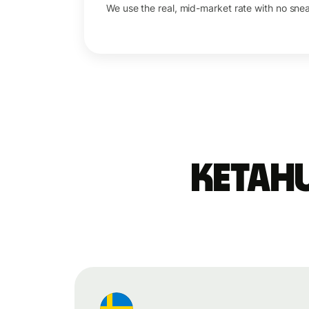
We use the real, mid-market rate with no sne
Ketahu