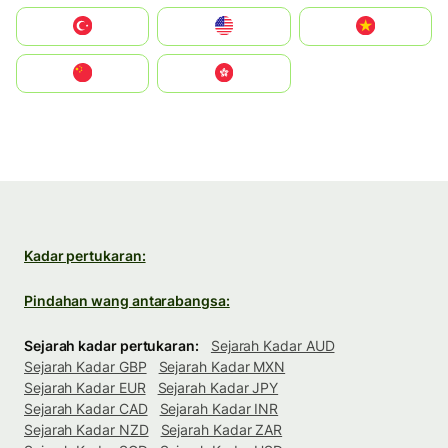
Türkiye
United States
Vietnam
中国
中國香港特別行政區
Kadar pertukaran:
Pindahan wang antarabangsa:
Sejarah kadar pertukaran:
Sejarah Kadar AUD
Sejarah Kadar GBP
Sejarah Kadar MXN
Sejarah Kadar EUR
Sejarah Kadar JPY
Sejarah Kadar CAD
Sejarah Kadar INR
Sejarah Kadar NZD
Sejarah Kadar ZAR