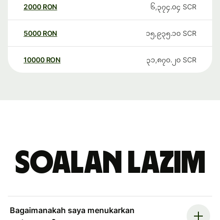
2000
RON
၆,၃၇၄.၀၄
SCR
5000
RON
၁၅,၉၃၅.၁၀
SCR
10000
RON
၃၁,၈၇၀.၂၀
SCR
Soalan Lazim
Bagaimanakah saya menukarkan