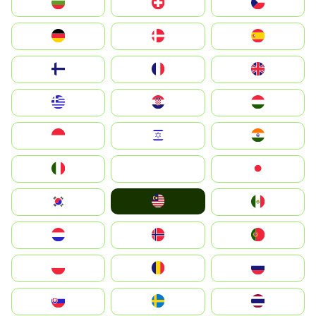
България
Switzerland
Czechia
Deutschland
Denmark
España
Suomi
France
United Kingdom
Greece
Hrvatska
Magyarország
Indonesia
Israel
India
Italia
JA
Japan
Malay
South Korea
Mexico
Nederland
Norge
Portugal
Polska
România
Россия
Slovensko
Ruoŧŧa
ไทย