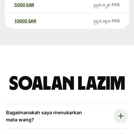
5000
SAR
၃၇၀,၀၂၀
PKR
10000
SAR
၇၄၀,၀၄၀
PKR
Soalan Lazim
Bagaimanakah saya menukarkan
mata wang?