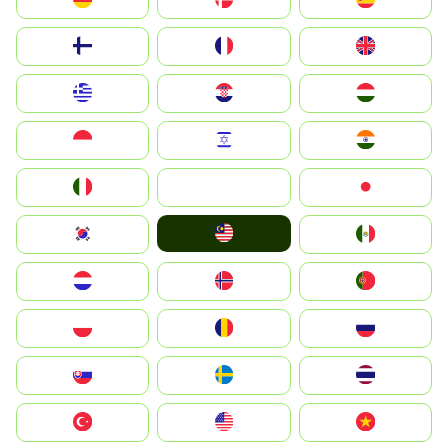
Suomi
France
United Kingdom
Greece
Hrvatska
Magyarország
Indonesia
Israel
India
Italia
JA
Japan
Malay
South Korea
Mexico
Nederland
Norge
Portugal
Polska
România
Россия
Slovensko
Ruoŧŧa
ไทย
Türkiye
United States
Vietnam