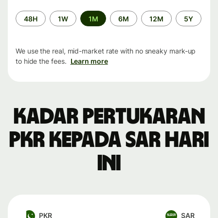
Time
48H
1W
1M
6M
12M
5Y
period
We use the real, mid-market rate with no sneaky mark-up
to hide the fees.
Learn more
Kadar pertukaran
PKR kepada SAR hari
ini
PKR
SAR