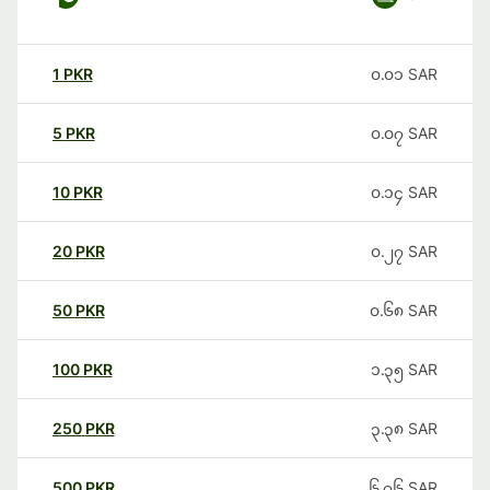
1
PKR
၀.၀၁
SAR
5
PKR
၀.၀၇
SAR
10
PKR
၀.၁၄
SAR
20
PKR
၀.၂၇
SAR
50
PKR
၀.၆၈
SAR
100
PKR
၁.၃၅
SAR
250
PKR
၃.၃၈
SAR
500
PKR
၆.၇၆
SAR