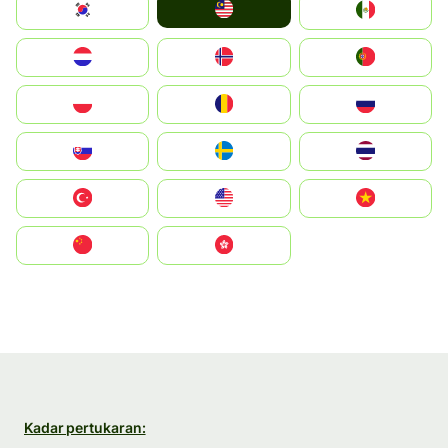
Malay
South Korea
Mexico
Nederland
Norge
Portugal
Polska
România
Россия
Slovensko
Ruoŧŧa
ไทย
Türkiye
United States
Vietnam
中国
中國香港特別行政區
Kadar pertukaran: