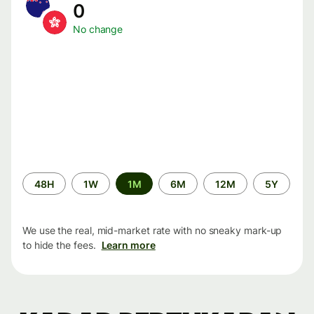
0
No change
Time
48H
1W
1M
6M
12M
5Y
period
We use the real, mid-market rate with no sneaky mark-up
to hide the fees.
Learn more