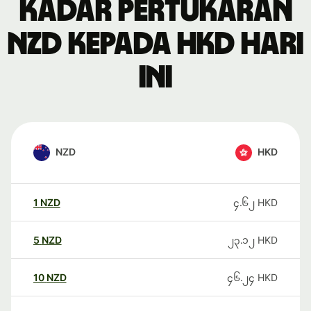
Kadar pertukaran
NZD kepada HKD hari
ini
NZD
HKD
1
NZD
၄.၆၂
HKD
5
NZD
၂၃.၁၂
HKD
10
NZD
၄၆.၂၄
HKD