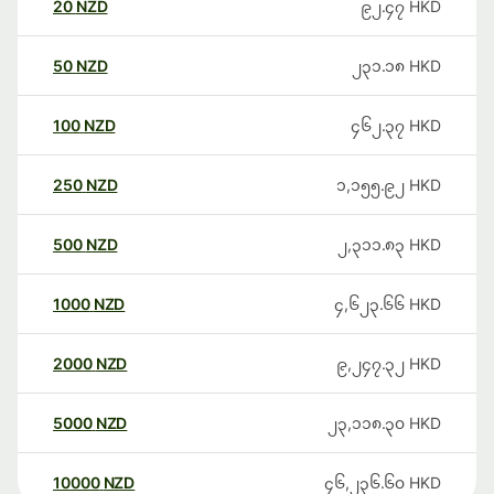
20
NZD
၉၂.၄၇
HKD
50
NZD
၂၃၁.၁၈
HKD
100
NZD
၄၆၂.၃၇
HKD
250
NZD
၁,၁၅၅.၉၂
HKD
500
NZD
၂,၃၁၁.၈၃
HKD
1000
NZD
၄,၆၂၃.၆၆
HKD
2000
NZD
၉,၂၄၇.၃၂
HKD
5000
NZD
၂၃,၁၁၈.၃၀
HKD
10000
NZD
၄၆,၂၃၆.၆၀
HKD