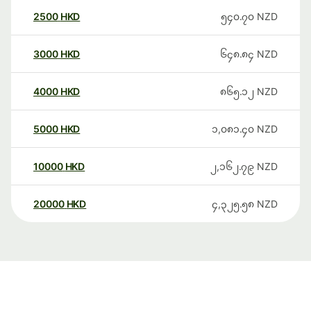
2500
HKD
၅၄၀.၇၀
NZD
3000
HKD
၆၄၈.၈၄
NZD
4000
HKD
၈၆၅.၁၂
NZD
5000
HKD
၁,၀၈၁.၄၀
NZD
10000
HKD
၂,၁၆၂.၇၉
NZD
20000
HKD
၄,၃၂၅.၅၈
NZD