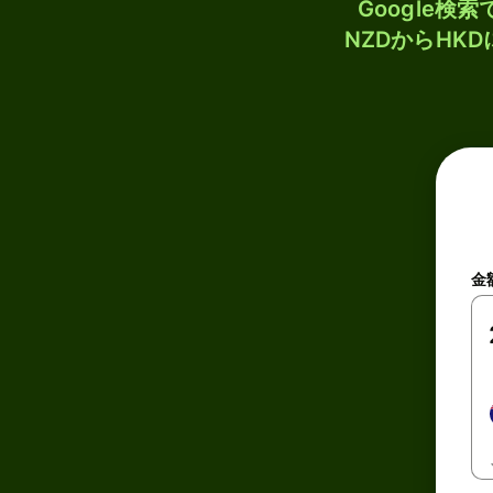
Google
NZDからHK
金