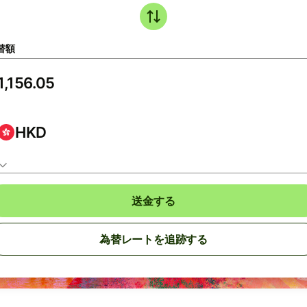
替額
HKD
送金する
為替レートを追跡する