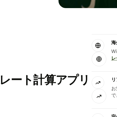
海
W
レ
替レート計算アプリ
リ
お
で
完