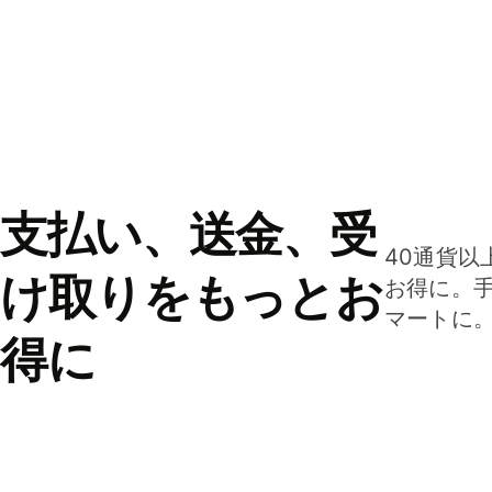
支払い、送金、受
40通貨以
け取りをもっとお
お得に。
マートに
得に