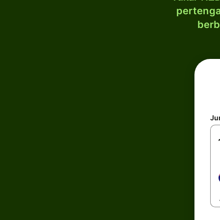
pertenga
berb
Ju