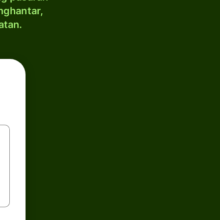
nghantar,
atan.