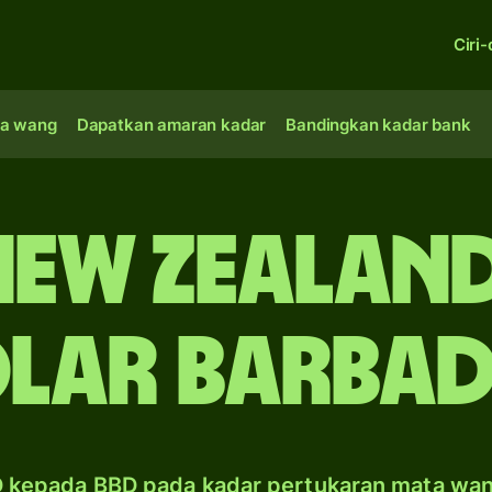
Ciri-
a wang
Dapatkan amaran kadar
Bandingkan kadar bank
New Zealand
lar Barba
 kepada BBD pada kadar pertukaran mata wa