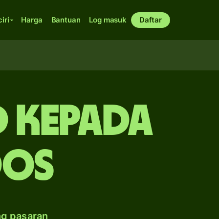
ciri
Harga
Bantuan
Log masuk
Daftar
 kepada
dos
ng pasaran