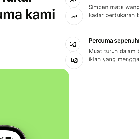
Simpan mata wan
uma kami
kadar pertukaran 
Percuma sepenuhny
Muat turun dalam 
iklan yang mengg