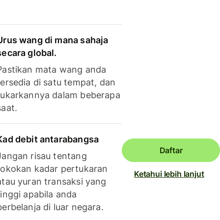
Urus wang di mana sahaja
secara global.
Pastikan mata wang anda
tersedia di satu tempat, dan
tukarkannya dalam beberapa
saat.
Kad debit antarabangsa
Daftar
Jangan risau tentang
tokokan kadar pertukaran
Ketahui lebih lanjut
atau yuran transaksi yang
tinggi apabila anda
berbelanja di luar negara.