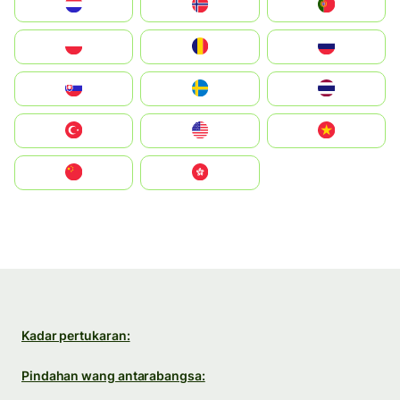
Nederland
Norge
Portugal
Polska
România
Россия
Slovensko
Ruoŧŧa
ไทย
Türkiye
United States
Vietnam
中国
中國香港特別行政區
Kadar pertukaran:
Pindahan wang antarabangsa: