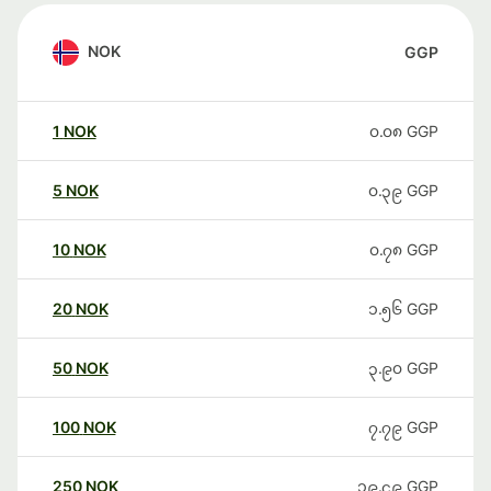
NOK
GGP
1
NOK
၀.၀၈
GGP
5
NOK
၀.၃၉
GGP
10
NOK
၀.၇၈
GGP
20
NOK
၁.၅၆
GGP
50
NOK
၃.၉၀
GGP
100
NOK
၇.၇၉
GGP
250
NOK
၁၉.၄၉
GGP