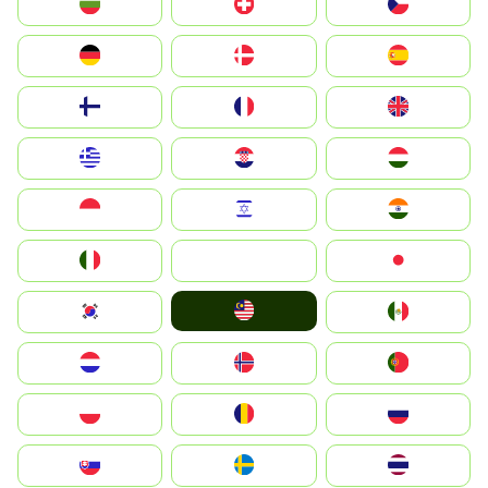
България
Switzerland
Czechia
Deutschland
Denmark
España
Suomi
France
United Kingdom
Greece
Hrvatska
Magyarország
Indonesia
Israel
India
Italia
JA
Japan
Malay
South Korea
Mexico
Nederland
Norge
Portugal
Polska
România
Россия
Slovensko
Ruoŧŧa
ไทย