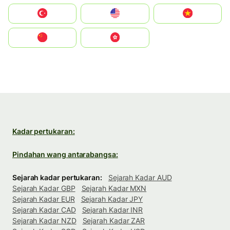
Türkiye
United States
Vietnam
中国
中國香港特別行政區
Kadar pertukaran:
Pindahan wang antarabangsa:
Sejarah kadar pertukaran:
Sejarah Kadar AUD
Sejarah Kadar GBP
Sejarah Kadar MXN
Sejarah Kadar EUR
Sejarah Kadar JPY
Sejarah Kadar CAD
Sejarah Kadar INR
Sejarah Kadar NZD
Sejarah Kadar ZAR