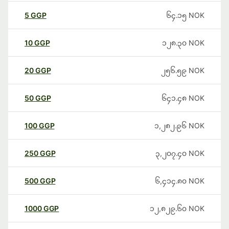
5
GGP
၆၄.၁၅
NOK
10
GGP
၁၂၈.၃၀
NOK
20
GGP
၂၅၆.၅၉
NOK
50
GGP
၆၄၁.၄၈
NOK
100
GGP
၁,၂၈၂.၉၆
NOK
250
GGP
၃,၂၀၇.၄၀
NOK
500
GGP
၆,၄၁၄.၈၀
NOK
1000
GGP
၁၂,၈၂၉.၆၀
NOK