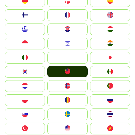
Deutschland
Denmark
España
Suomi
France
United Kingdom
Greece
Hrvatska
Magyarország
Indonesia
Israel
India
Italia
JA
Japan
Malay
South Korea
Mexico
Nederland
Norge
Portugal
Polska
România
Россия
Slovensko
Ruoŧŧa
ไทย
Türkiye
United States
Vietnam