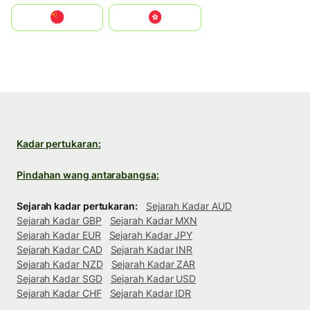
中国
中國香港特別行政區
Kadar pertukaran:
Pindahan wang antarabangsa:
Sejarah kadar pertukaran:
Sejarah Kadar AUD
Sejarah Kadar GBP
Sejarah Kadar MXN
Sejarah Kadar EUR
Sejarah Kadar JPY
Sejarah Kadar CAD
Sejarah Kadar INR
Sejarah Kadar NZD
Sejarah Kadar ZAR
Sejarah Kadar SGD
Sejarah Kadar USD
Sejarah Kadar CHF
Sejarah Kadar IDR