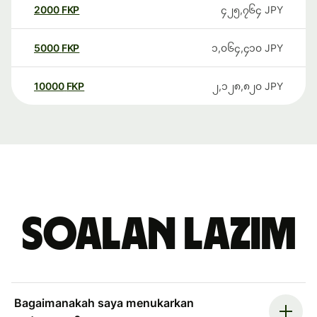
2000
FKP
၄၂၅,၇၆၄
JPY
5000
FKP
၁,၀၆၄,၄၁၀
JPY
10000
FKP
၂,၁၂၈,၈၂၀
JPY
Soalan Lazim
Bagaimanakah saya menukarkan