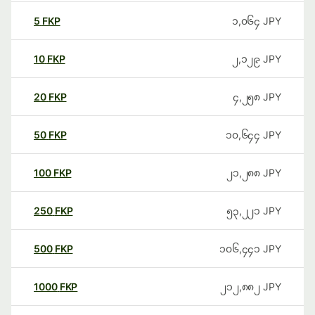
5
FKP
၁,၀၆၄
JPY
10
FKP
၂,၁၂၉
JPY
20
FKP
၄,၂၅၈
JPY
50
FKP
၁၀,၆၄၄
JPY
100
FKP
၂၁,၂၈၈
JPY
250
FKP
၅၃,၂၂၁
JPY
500
FKP
၁၀၆,၄၄၁
JPY
1000
FKP
၂၁၂,၈၈၂
JPY