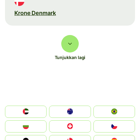
Krone Denmark
Tunjukkan lagi
الإمارات العربية المتحدة
Australia
Brazil
България
Switzerland
Czechia