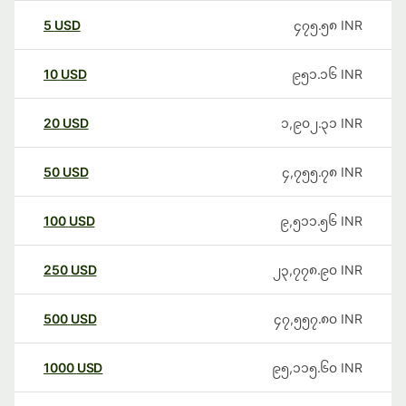
5
USD
၄၇၅.၅၈
INR
10
USD
၉၅၁.၁၆
INR
20
USD
၁,၉၀၂.၃၁
INR
50
USD
၄,၇၅၅.၇၈
INR
100
USD
၉,၅၁၁.၅၆
INR
250
USD
၂၃,၇၇၈.၉၀
INR
500
USD
၄၇,၅၅၇.၈၀
INR
1000
USD
၉၅,၁၁၅.၆၀
INR