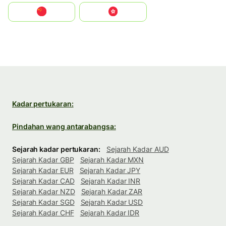
中国
中國香港特別行政區
Kadar pertukaran:
Pindahan wang antarabangsa:
Sejarah kadar pertukaran:
Sejarah Kadar AUD
Sejarah Kadar GBP
Sejarah Kadar MXN
Sejarah Kadar EUR
Sejarah Kadar JPY
Sejarah Kadar CAD
Sejarah Kadar INR
Sejarah Kadar NZD
Sejarah Kadar ZAR
Sejarah Kadar SGD
Sejarah Kadar USD
Sejarah Kadar CHF
Sejarah Kadar IDR