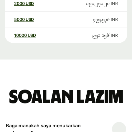
2000
USD
၁၉၀,၂၃၁.၂၀
INR
5000
USD
၄၇၅,၅၇၈
INR
10000
USD
၉၅၁,၁၅၆
INR
Soalan Lazim
Bagaimanakah saya menukarkan