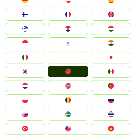
Deutschland
Denmark
España
Suomi
France
United Kingdom
Greece
Hrvatska
Magyarország
Indonesia
Israel
India
Italia
JA
Japan
Malay
South Korea
Mexico
Nederland
Norge
Portugal
Polska
România
Россия
Slovensko
Ruoŧŧa
ไทย
Türkiye
United States
Vietnam