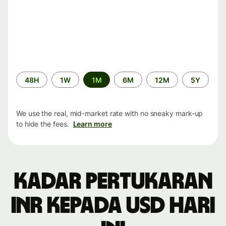
Time
48H
1W
1M
6M
12M
5Y
period
We use the real, mid-market rate with no sneaky mark-up
to hide the fees.
Learn more
Kadar pertukaran
INR kepada USD hari