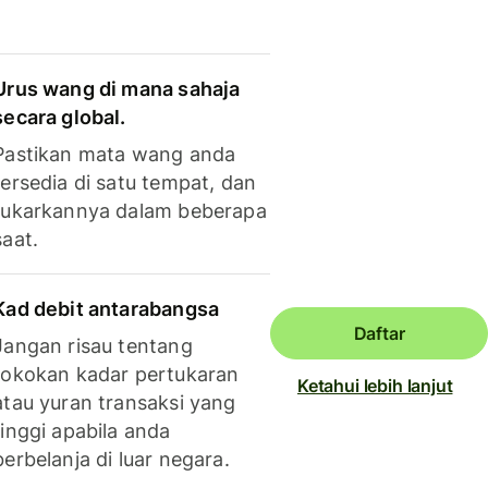
Urus wang di mana sahaja
secara global.
Pastikan mata wang anda
tersedia di satu tempat, dan
tukarkannya dalam beberapa
saat.
Kad debit antarabangsa
Daftar
Jangan risau tentang
tokokan kadar pertukaran
Ketahui lebih lanjut
atau yuran transaksi yang
tinggi apabila anda
berbelanja di luar negara.