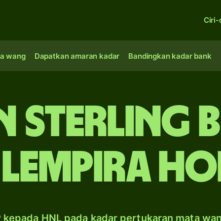
Ciri-
a wang
Dapatkan amaran kadar
Bandingkan kadar bank
n sterling B
 lempira H
 kepada HNL pada kadar pertukaran mata wa