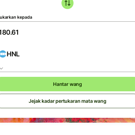
tukarkan kepada
HNL
Hantar wang
Jejak kadar pertukaran mata wang