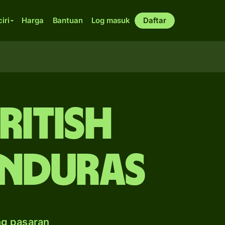
ciri
Harga
Bantuan
Log masuk
Daftar
ritish
onduras
ng pasaran