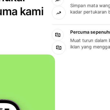
Simpan mata wan
uma kami
kadar pertukaran 
Percuma sepenuhny
Muat turun dalam 
iklan yang mengg