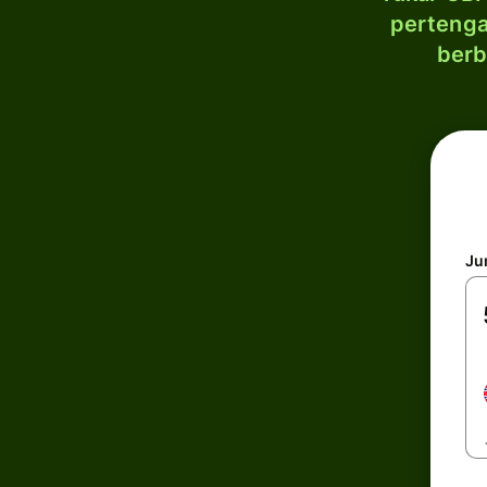
pertenga
berb
Ju