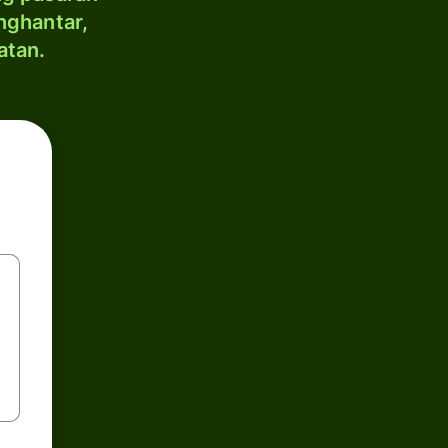
nghantar,
atan.