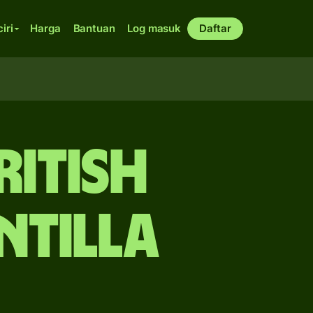
ciri
Harga
Bantuan
Log masuk
Daftar
ritish
ntilla