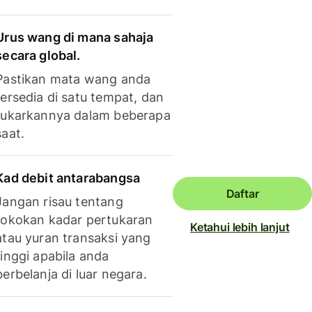
Urus wang di mana sahaja
secara global.
Pastikan mata wang anda
tersedia di satu tempat, dan
tukarkannya dalam beberapa
saat.
Kad debit antarabangsa
Daftar
Jangan risau tentang
tokokan kadar pertukaran
Ketahui lebih lanjut
atau yuran transaksi yang
tinggi apabila anda
berbelanja di luar negara.