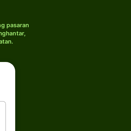
ng pasaran
nghantar,
atan.