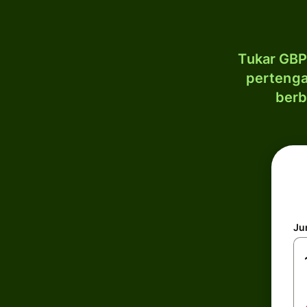
Tukar GBP
pertenga
berb
Ju