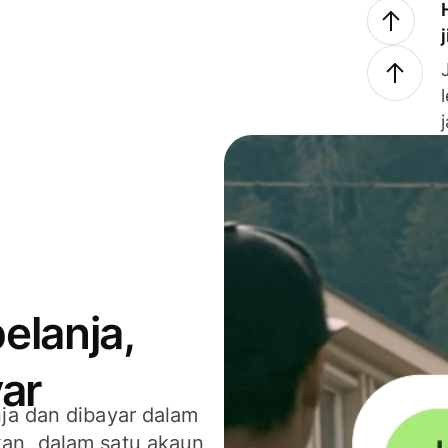
elanja,
ar
ja dan dibayar dalam
an, dalam satu akaun,